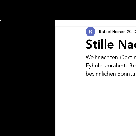
Rafael Heinen
20. 
Stille Na
Weihnachten rückt n
Eyholz umrahmt. Bes
besinnlichen Sonnt