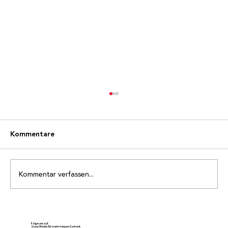
Kommentare
Kommentar verfassen...
Ehrenmitglied Sepp Blatter wird 90
Folge uns auf
Social Media für mehr heissen Content.