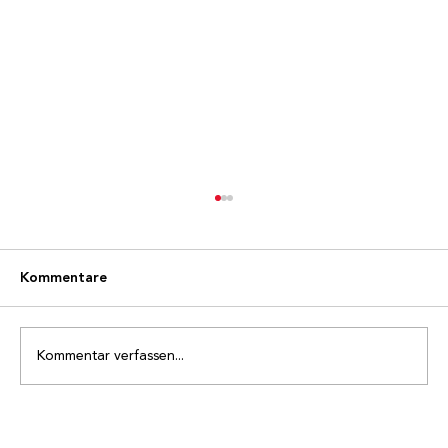
Kommentare
Kommentar verfassen...
Ehrenmitglied Gody Schnydrig wird 80