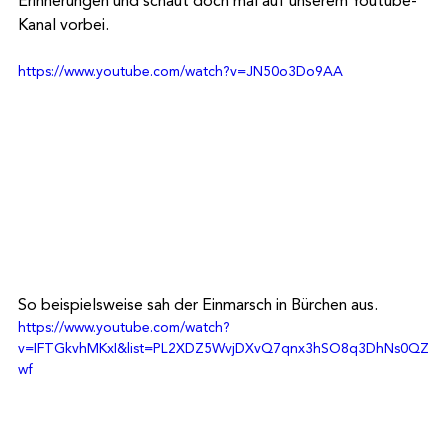
Erinnerungen und schaut doch mal auf unserem Youtube-
Kanal vorbei.
https://www.youtube.com/watch?v=JN50o3Do9AA
So beispielsweise sah der Einmarsch in Bürchen aus.
https://www.youtube.com/watch?
v=IFTGkvhMKxI&list=PL2XDZ5WvjDXvQ7qnx3hSO8q3DhNs0QZ
wf