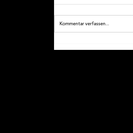
Kommentar verfassen...
Wir an den internen
Wettspielen in Brig-Glis