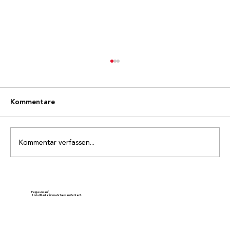
Kommentare
Kommentar verfassen...
Ehrenmitglied Gody Schnydrig wird 80
Jahre alt
Folge uns auf
Social Media für mehr heissen Content.