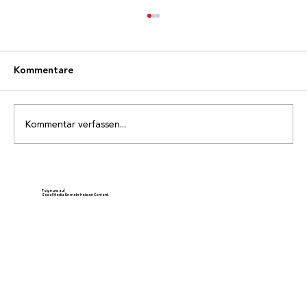
Kommentare
Kommentar verfassen...
Ehrenmitglied Gody Schnydrig wird 80
Jahre alt
Folge uns auf
Social Media für mehr heissen Content.