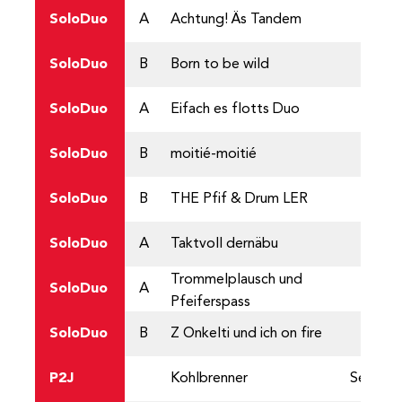
SoloDuo
A
Achtung! Äs Tandem
SoloDuo
B
Born to be wild
SoloDuo
A
Eifach es flotts Duo
SoloDuo
B
moitié-moitié
SoloDuo
B
THE Pfif & Drum LER
SoloDuo
A
Taktvoll dernäbu
Trommelplausch und
SoloDuo
A
Pfeiferspass
SoloDuo
B
Z Onkelti und ich on fire
P2J
Kohlbrenner
Selena