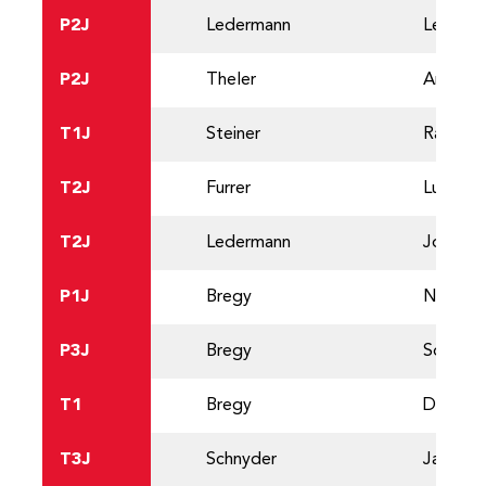
P2J
Ledermann
Leonie
P2J
Theler
Anina
T1J
Steiner
Ramon
T2J
Furrer
Lucio
T2J
Ledermann
Jonas
P1J
Bregy
Nina
P3J
Bregy
Sophia
T1
Bregy
David
T3J
Schnyder
Janis