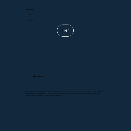
4
Umzugsstart
14.00 Uhr
Umzugsroute
Hier
Informationen
Über das Abholen der Wettspielpins und Festzeitungen wird in rund zwei Wochen per Mail informiert. Festkarten werden
den Vereinen keine abgegeben. Die Anzahl angemeldeter Festessen kann vor Ort bezogen werden. Zusätzliche
Festessen werden direkt vor Ort nachgelöst und bezahlt.