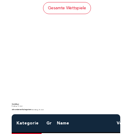
Gesamte Wettspiele
SoloDuo:
Freitag, 13. Juni
alle anderen Kategorien:
Samstag, 14. Juni
Kategorie
Gr
Name
Vornam