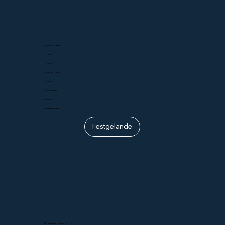
Bühnenauftritt
10.40
1. Stück
Z Imigärusee
2. Stück
JUCA Fätzer
Bühne
Festaktbühne
Festgelände
Umzugsstartnummer