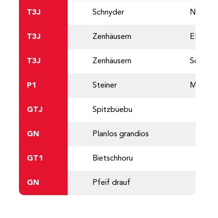
T3J
Schnyder
Noah
T3J
Zenhäusern
Elia
T3J
Zenhäusern
Sebasti
P1
Steiner
Michell
GTJ
Spitzbüebu
GN
Planlos grandios
GT1
Bietschhoru
GN
Pfeif drauf