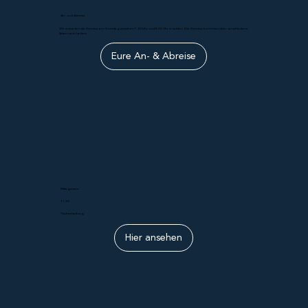
An- und Abreise
Wir erwarten die Vereine am Sonntag zwischen 7.30 Uhr und 8.30 Uhr in Lalden. Die Vereine kommen über verschiedene
Arten nach Lalden.
Eure An- & Abreise
Mittagessen
11.30
Tischeinteilung
Hier ansehen