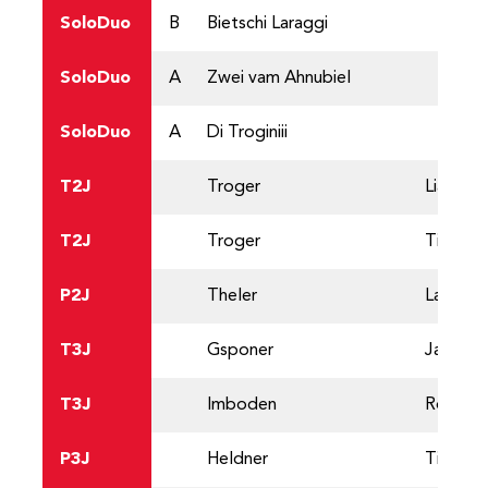
SoloDuo
B
Bietschi Laraggi
SoloDuo
A
Zwei vam Ahnubiel
SoloDuo
A
Di Troginiii
T2J
Troger
Lias
T2J
Troger
Tim
P2J
Theler
Larissa
T3J
Gsponer
Jan
T3J
Imboden
Robin
P3J
Heldner
Tim