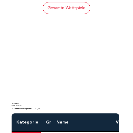
Gesamte Wettspiele
SoloDuo:
Freitag, 13. Juni
alle anderen Kategorien:
Samstag, 14. Juni
Kategorie
Gr
Name
Vornam