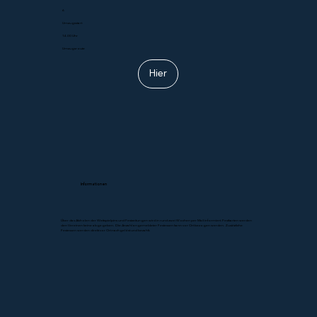
6
Umzugsstart
14.00 Uhr
Umzugsroute
Hier
Informationen
Über das Abholen der Wettspielpins und Festzeitungen wird in rund zwei Wochen per Mail informiert. Festkarten werden
den Vereinen keine abgegeben. Die Anzahl angemeldeter Festessen kann vor Ort bezogen werden. Zusätzliche
Festessen werden direkt vor Ort nachgelöst und bezahlt.