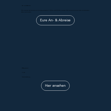
An- und Abreise
Wir erwarten die Vereine am Sonntag zwischen 7.30 Uhr und 8.30 Uhr in Lalden. Die Vereine kommen über verschiedene
Arten nach Lalden.
Eure An- & Abreise
Mittagessen
11.30
Tischeinteilung
Hier ansehen