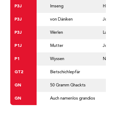
P3J
Imseng
Hannah
P3J
von Däniken
Jonas
P3J
Werlen
Lukas
P1J
Mutter
Joline
P1
Wyssen
Nicole
GT2
Bietschichlepfär
GN
50 Gramm Ghackts
GN
Auch namenlos grandios