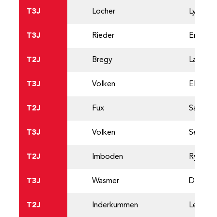
T3J
Locher
Lynn
T3J
Rieder
Enea
T2J
Bregy
Lars
T3J
Volken
Elias
T2J
Fux
Sandro
T3J
Volken
Severin
T2J
Imboden
Ryan
T3J
Wasmer
Dominic
T2J
Inderkummen
Leo