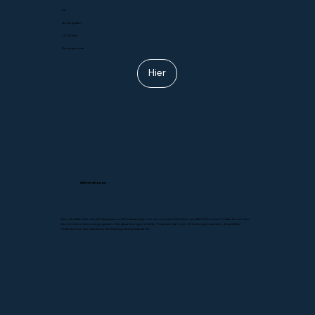
26
Umzugsstart
14.00 Uhr
Umzugsroute
Hier
Informationen
Über das Abholen der Wettspielpins und Festzeitungen wird in rund zwei Wochen per Mail informiert. Festkarten werden
den Vereinen keine abgegeben. Die Anzahl angemeldeter Festessen kann vor Ort bezogen werden. Zusätzliche
Festessen werden direkt vor Ort nachgelöst und bezahlt.