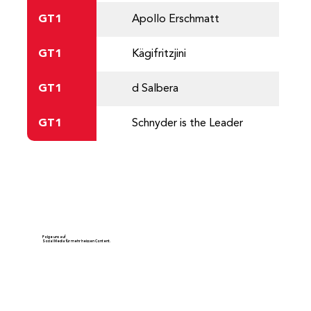
GT1
Apollo Erschmatt
GT1
Kägifritzjini
GT1
d Salbera
GT1
Schnyder is the Leader
Folge uns auf
Social Media für mehr heissen Content.