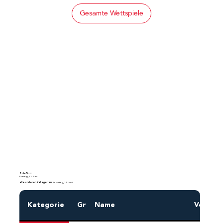
Gesamte Wettspiele
SoloDuo:
Freitag, 13. Juni
alle anderen Kategorien:
Samstag, 14. Juni
Kategorie
Gr
Name
Vornam