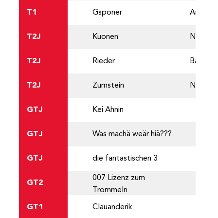
T1
Gsponer
Andrin
T2J
Kuonen
Noemi
T2J
Rieder
Basil
T2J
Zumstein
Noah
GTJ
Kei Ahnin
GTJ
Was machä weär hiä???
GTJ
die fantastischen 3
007 Lizenz zum
GT2
Trommeln
GT1
Clauanderik