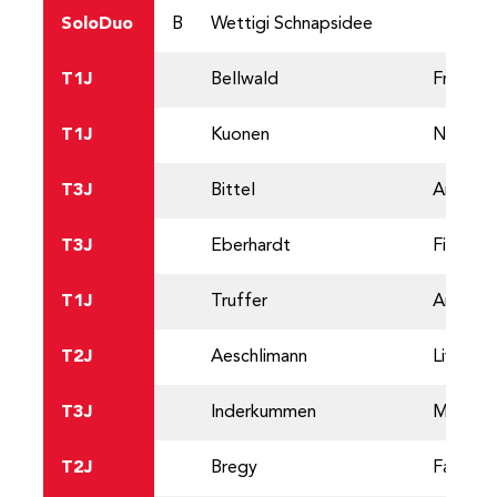
SoloDuo
B
Wettigi Schnapsidee
T1J
Bellwald
Frederik
T1J
Kuonen
Nevio
T3J
Bittel
Angelo
T3J
Eberhardt
Finn
T1J
Truffer
Anne-Pa
T2J
Aeschlimann
Livio
T3J
Inderkummen
Max
T2J
Bregy
Fabienn