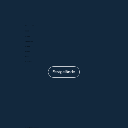
Bühnenauftritt
16.05
1. Stück
Happy Hour
2. Stück
Trizeps
Bühne
Festaktbühne
Festgelände
Umzugsstartnummer