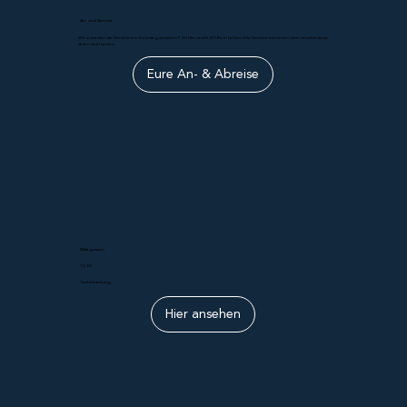
An- und Abreise
Wir erwarten die Vereine am Sonntag zwischen 7.30 Uhr und 8.30 Uhr in Lalden. Die Vereine kommen über verschiedene
Arten nach Lalden.
Eure An- & Abreise
Mittagessen
12.30
Tischeinteilung
Hier ansehen