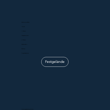
Bühnenauftritt
16.26
1. Stück
Calypsambo
2. Stück
Räbädäm
Bühne
Festaktbühne
Festgelände
Umzugsstartnummer