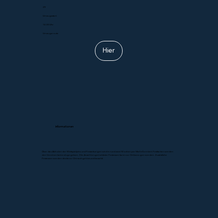
29
Umzugsstart
14.00 Uhr
Umzugsroute
Hier
Informationen
Über das Abholen der Wettspielpins und Festzeitungen wird in rund zwei Wochen per Mail informiert. Festkarten werden
den Vereinen keine abgegeben. Die Anzahl angemeldeter Festessen kann vor Ort bezogen werden. Zusätzliche
Festessen werden direkt vor Ort nachgelöst und bezahlt.