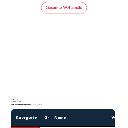
Gesamte Wettspiele
SoloDuo:
Freitag, 13. Juni
alle anderen Kategorien:
Samstag, 14. Juni
Kategorie
Gr
Name
Vornam