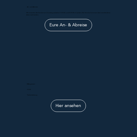
An- und Abreise
Wir erwarten die Vereine am Sonntag zwischen 7.30 Uhr und 8.30 Uhr in Lalden. Die Vereine kommen über verschiedene
Arten nach Lalden.
Eure An- & Abreise
Mittagessen
12.30
Tischeinteilung
Hier ansehen