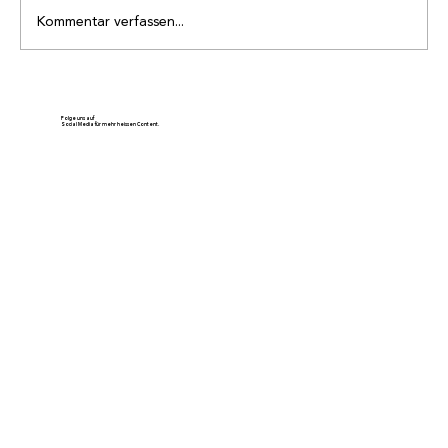
Kommentar verfassen...
Ehrenmitglied Gody Schnydrig wird 80
Jahre alt
Folge uns auf
Social Media für mehr heissen Content.