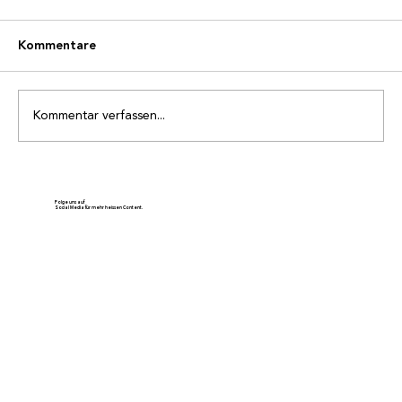
Kommentare
Kommentar verfassen...
Die Bilder vom Samstag - es ist heiss
Folge uns auf
Social Media für mehr heissen Content.