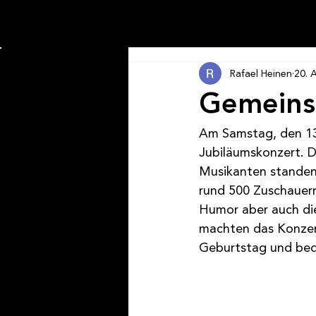
Rafael Heinen
20. 
Gemeinsc
Am Samstag, den 13.
Jubiläumskonzert. D
Musikanten standen 
rund 500 Zuschauer
Humor aber auch die
machten das Konzert
Geburtstag und beda