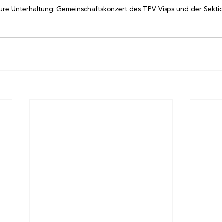
ome
tion
ure Unterhaltung: Gemeinschaftskonzert des TPV Visps und der Sekti
gramm
dien
gend