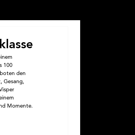
klasse
einem 
s 100 
 boten den 
, Gesang, 
Visper 
seinem 
und Momente.  