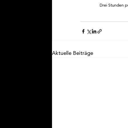
H
Sek
Drei Stunden p
P
r
o
Me
Ju
Aktuelle Beiträge