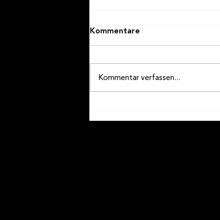
Kommentare
Kommentar verfassen...
Wir an den internen
Wettspielen in Brig-Glis