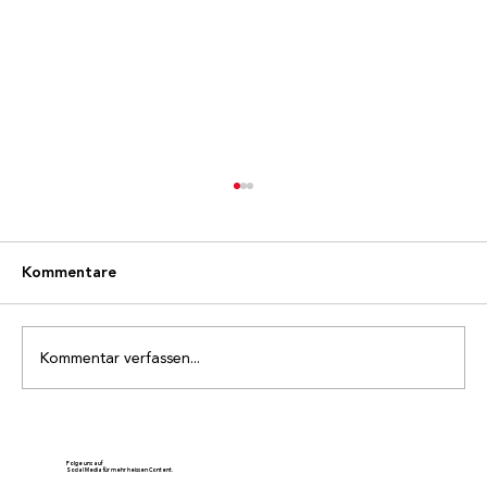
Kommentare
Kommentar verfassen...
Die ersten Bilder vom Sonntag
Folge uns auf
Social Media für mehr heissen Content.