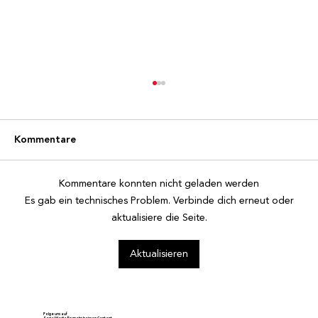
Kommentare
Kommentare konnten nicht geladen werden
Es gab ein technisches Problem. Verbinde dich erneut oder
aktualisiere die Seite.
Ehrenmitglied Gody Schnydrig wird 80
Aktualisieren
Jahre alt
Folge uns auf