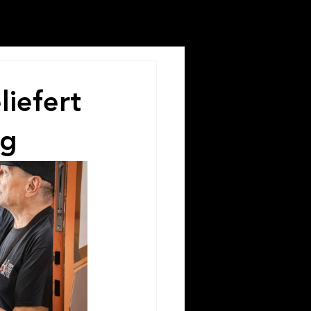
liefert
ag