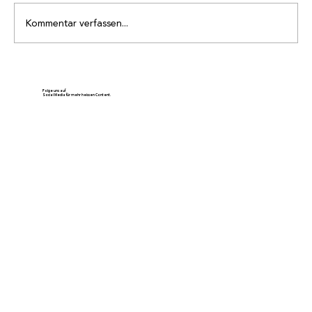
Kommentar verfassen...
Die Bilder vom Samstag - es ist heiss
Folge uns auf
Social Media für mehr heissen Content.