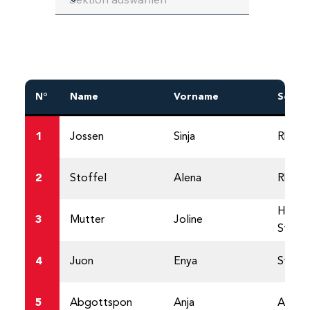
N°
Name
Vorname
Sekti
1
Jossen
Sinja
Rhone
2
Stoffel
Alena
Rhone
Heiden
3
Mutter
Joline
St.Ge
4
Juon
Enya
Stalde
5
Abgottspon
Anja
Ahnens