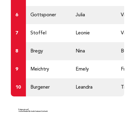
6
Gottsponer
Julia
Visper
7
Stoffel
Leonie
Visper
8
Bregy
Nina
Burg 
9
Meichtry
Emely
Frohsi
10
Burgener
Leandra
Trifta
Folge uns auf
Social Media für mehr heissen Content.