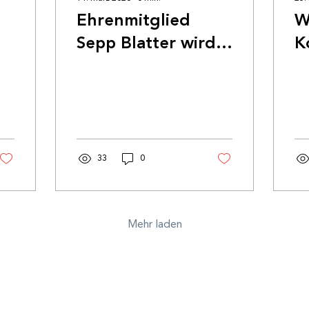
Ehrenmitglied
W
Sepp Blatter wird
K
90 Jahre alt
d
F
33
0
Mehr laden