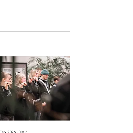
 Feb. 2026
∙
0
Min.