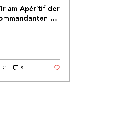
ir am Apéritif der
ommandanten bei
en Walliser
euerwehren
34
0