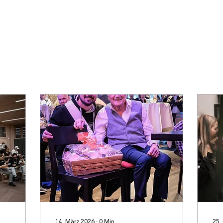
14. März 2026
∙
0
Min.
25.