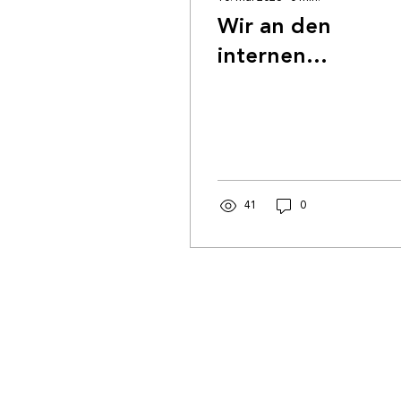
Wir an den
internen
Wettspielen in
Brig-Glis
41
0